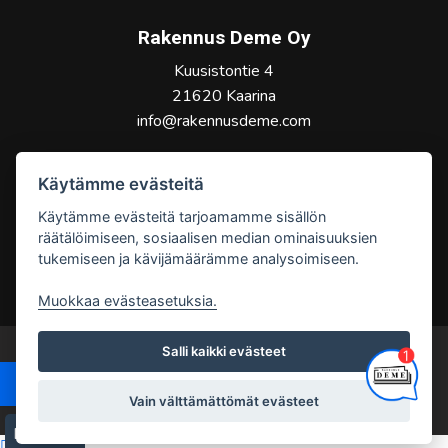
Rakennus Deme Oy
Kuusistontie 4
21620 Kaarina
info@rakennusdeme.com
Peter Vikman
Käytämme evästeitä
050 431 0787
Käytämme evästeitä tarjoamamme sisällön
peter.vikman@rakennusdeme.com
räätälöimiseen, sosiaalisen median ominaisuuksien
tukemiseen ja kävijämäärämme analysoimiseen.
Muokkaa evästeasetuksia.
Salli kaikki evästeet
Copyright © Rakennus Deme Oy
Ota yhteyttä
Tietosuojaseloste
Palvelun toteutus: JPmedia
Vain välttämättömät evästeet
Evästeet