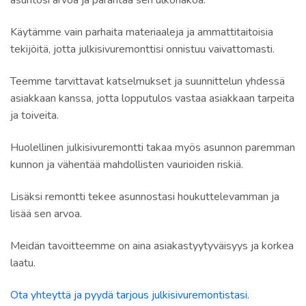
asuntosi arvoa ja parantaa sen ulkonäköä.
Käytämme vain parhaita materiaaleja ja ammattitaitoisia
tekijöitä, jotta julkisivuremonttisi onnistuu vaivattomasti.
Teemme tarvittavat katselmukset ja suunnittelun yhdessä
asiakkaan kanssa, jotta lopputulos vastaa asiakkaan tarpeita
ja toiveita.
Huolellinen julkisivuremontti takaa myös asunnon paremman
kunnon ja vähentää mahdollisten vaurioiden riskiä.
Lisäksi remontti tekee asunnostasi houkuttelevamman ja
lisää sen arvoa.
Meidän tavoitteemme on aina asiakastyytyväisyys ja korkea
laatu.
Ota yhteyttä ja pyydä tarjous julkisivuremontistasi.